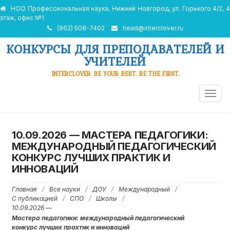
НОО Профессиональная наука, Нижний Новгород, ул. Горького 4/2, 4
этаж, офис №1
(962) 508-7402
head@interclover.ru
КОНКУРСЫ ДЛЯ ПРЕПОДАВАТЕЛЕЙ И
УЧИТЕЛЕЙ
INTERCLOVER. BE YOUR BEST. BE THE FIRST.
ПЕРЕ
НАВИ
10.09.2026 —
МАСТЕРА ПЕДАГОГИКИ:
МЕЖДУНАРОДНЫЙ ПЕДАГОГИЧЕСКИЙ
КОНКУРС ЛУЧШИХ ПРАКТИК И
ИННОВАЦИЙ
Главная
/
Все науки
/
ДОУ
/
Международный
/
С публикацией
/
СПО
/
Школы
/
10.09.2026 —
Мастера педагогики: международный педагогический
конкурс лучших практик и инноваций