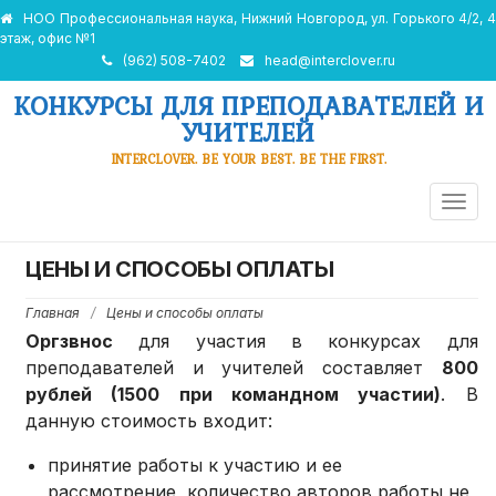
НОО Профессиональная наука, Нижний Новгород, ул. Горького 4/2, 4
этаж, офис №1
(962) 508-7402
head@interclover.ru
КОНКУРСЫ ДЛЯ ПРЕПОДАВАТЕЛЕЙ И
УЧИТЕЛЕЙ
INTERCLOVER. BE YOUR BEST. BE THE FIRST.
ПЕРЕ
НАВИ
ЦЕНЫ И СПОСОБЫ ОПЛАТЫ
Главная
/
Цены и способы оплаты
Оргзвнос
для участия в конкурсах для
преподавателей и учителей составляет
800
рублей (1500 при командном участии)
. В
данную стоимость входит:
принятие работы к участию и ее
рассмотрение, количество авторов работы не