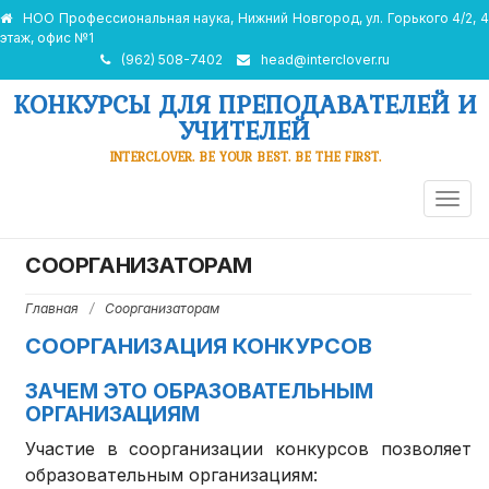
НОО Профессиональная наука, Нижний Новгород, ул. Горького 4/2, 4
этаж, офис №1
(962) 508-7402
head@interclover.ru
КОНКУРСЫ ДЛЯ ПРЕПОДАВАТЕЛЕЙ И
УЧИТЕЛЕЙ
INTERCLOVER. BE YOUR BEST. BE THE FIRST.
ПЕРЕ
НАВИ
СООРГАНИЗАТОРАМ
Главная
/
Соорганизаторам
СООРГАНИЗАЦИЯ КОНКУРСОВ
ЗАЧЕМ ЭТО ОБРАЗОВАТЕЛЬНЫМ
ОРГАНИЗАЦИЯМ
Участие в соорганизации конкурсов позволяет
образовательным организациям: