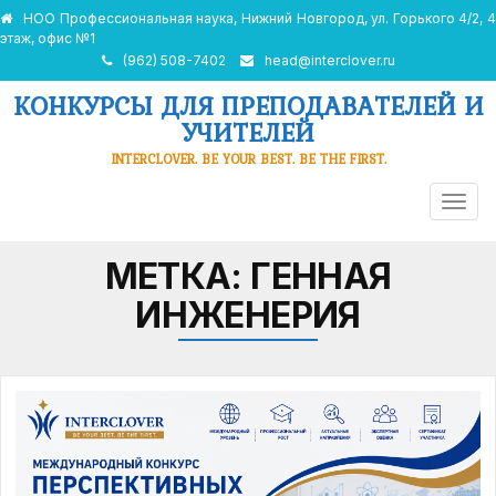
НОО Профессиональная наука, Нижний Новгород, ул. Горького 4/2, 4
этаж, офис №1
(962) 508-7402
head@interclover.ru
КОНКУРСЫ ДЛЯ ПРЕПОДАВАТЕЛЕЙ И
УЧИТЕЛЕЙ
INTERCLOVER. BE YOUR BEST. BE THE FIRST.
ПЕРЕ
НАВИ
МЕТКА:
ГЕННАЯ
ИНЖЕНЕРИЯ