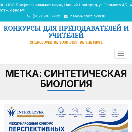
НОО Профессиональная наука, Нижний Новгород, ул. Горького 4/2, 4
этаж, офис №1
(962) 508-7402
head@interclover.ru
КОНКУРСЫ ДЛЯ ПРЕПОДАВАТЕЛЕЙ И
УЧИТЕЛЕЙ
INTERCLOVER. BE YOUR BEST. BE THE FIRST.
ПЕРЕ
НАВИ
МЕТКА:
СИНТЕТИЧЕСКАЯ
БИОЛОГИЯ