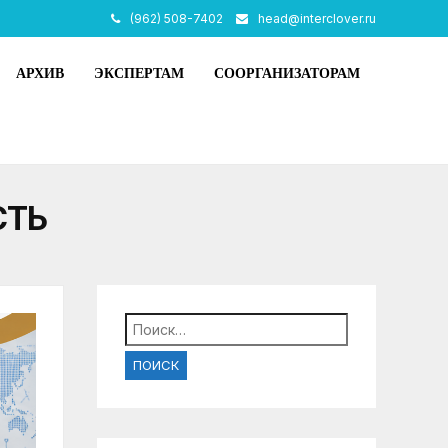
(962) 508-7402
head@interclover.ru
АРХИВ
ЭКСПЕРТАМ
СООРГАНИЗАТОРАМ
СТЬ
Найти: