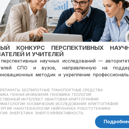
НЫЙ КОНКУРС ПЕРСПЕКТИВНЫХ НАУЧ
АТЕЛЕЙ И УЧИТЕЛЕЙ
перспективных научных исследований — авторите
ателей СПО и вузов, направленную на подде
инновационных методик и укрепление профессиональ
ПРЕПАРАТЫ
БЕСПИЛОТНЫЕ ТРАНСПОРТНЫЕ СРЕДСТВА
НИКА
ГЕННАЯ ИНЖЕНЕРИЯ
ГЕНОМИКА
ГЕОЛОГИЯ
СТВЕННЫЙ ИНТЕЛЛЕКТ
КВАНТОВАЯ КРИПТОГРАФИЯ
ИМАТОЛОГИЯ
КОСМИЧЕСКИЕ ИССЛЕДОВАНИЯ
КРИПТОГРАФИЯ
УРГИЯ
НАНОТЕХНОЛОГИИ
НЕЙРОНАУКА
РОБОТОТЕХНИКА
ГИЯ
ЭНЕРГЕТИКА
ЭНЕРГОЭФФЕКТИВНОСТЬ
Подробне