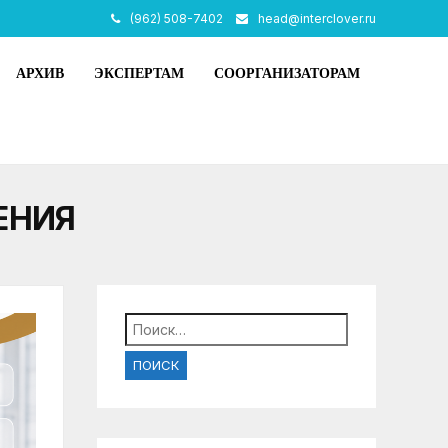
(962) 508-7402
head@interclover.ru
АРХИВ
ЭКСПЕРТАМ
СООРГАНИЗАТОРАМ
ЕНИЯ
Найти: