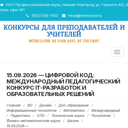
НОО Профессиональная наука, Нижний Новгород, ул. Горького 4/2, 4
этаж, офис №1
(962) 508-7402
head@interclover.ru
КОНКУРСЫ ДЛЯ ПРЕПОДАВАТЕЛЕЙ И
УЧИТЕЛЕЙ
INTERCLOVER. BE YOUR BEST. BE THE FIRST.
ПЕРЕ
НАВИ
15.09.2026 —
ЦИФРОВОЙ КОД:
МЕЖДУНАРОДНЫЙ ПЕДАГОГИЧЕСКИЙ
КОНКУРС IT-РАЗРАБОТОК И
ОБРАЗОВАТЕЛЬНЫХ РЕШЕНИЙ
Главная
/
ВО
/
Дизайн
/
Доп. образование
/
Информационные технологии
/
Математика
/
Международный
/
Педагогика
/
СПО
/
Технические науки
/
Технологии
/
Физико-математические науки
/
Школы
/
15.09.2026 —