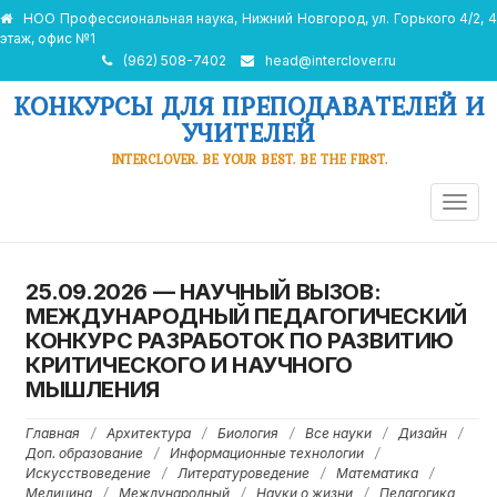
НОО Профессиональная наука, Нижний Новгород, ул. Горького 4/2, 4
этаж, офис №1
(962) 508-7402
head@interclover.ru
КОНКУРСЫ ДЛЯ ПРЕПОДАВАТЕЛЕЙ И
УЧИТЕЛЕЙ
INTERCLOVER. BE YOUR BEST. BE THE FIRST.
ПЕРЕ
НАВИ
25.09.2026 — НАУЧНЫЙ ВЫЗОВ:
МЕЖДУНАРОДНЫЙ ПЕДАГОГИЧЕСКИЙ
КОНКУРС РАЗРАБОТОК ПО РАЗВИТИЮ
КРИТИЧЕСКОГО И НАУЧНОГО
МЫШЛЕНИЯ
Главная
/
Архитектура
/
Биология
/
Все науки
/
Дизайн
/
Доп. образование
/
Информационные технологии
/
Искусствоведение
/
Литературоведение
/
Математика
/
Медицина
/
Международный
/
Науки о жизни
/
Педагогика