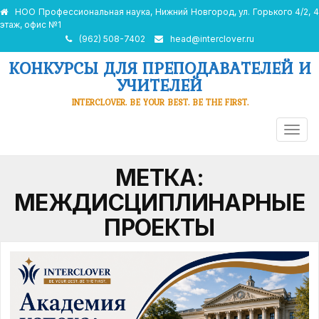
НОО Профессиональная наука, Нижний Новгород, ул. Горького 4/2, 4
этаж, офис №1
(962) 508-7402
head@interclover.ru
КОНКУРСЫ ДЛЯ ПРЕПОДАВАТЕЛЕЙ И
УЧИТЕЛЕЙ
INTERCLOVER. BE YOUR BEST. BE THE FIRST.
ПЕРЕ
НАВИ
МЕТКА:
МЕЖДИСЦИПЛИНАРНЫЕ
ПРОЕКТЫ