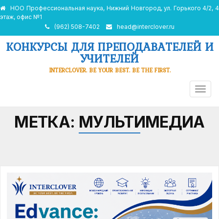
НОО Профессиональная наука, Нижний Новгород, ул. Горького 4/2, 4
этаж, офис №1
(962) 508-7402
head@interclover.ru
КОНКУРСЫ ДЛЯ ПРЕПОДАВАТЕЛЕЙ И
УЧИТЕЛЕЙ
INTERCLOVER. BE YOUR BEST. BE THE FIRST.
ПЕРЕ
НАВИ
МЕТКА:
МУЛЬТИМЕДИА