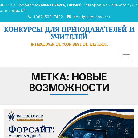
НОО Профессиональная наука, Нижний Новгород, ул. Горького 4/2, 4
этаж, офис №1
(962) 508-7402
head@interclover.ru
КОНКУРСЫ ДЛЯ ПРЕПОДАВАТЕЛЕЙ И
УЧИТЕЛЕЙ
INTERCLOVER. BE YOUR BEST. BE THE FIRST.
ПЕРЕ
НАВИ
МЕТКА:
НОВЫЕ
ВОЗМОЖНОСТИ