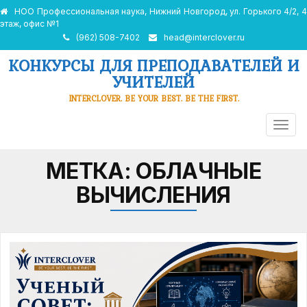
НОО Профессиональная наука, Нижний Новгород, ул. Горького 4/2, 4
этаж, офис №1
(962) 508-7402
head@interclover.ru
КОНКУРСЫ ДЛЯ ПРЕПОДАВАТЕЛЕЙ И
УЧИТЕЛЕЙ
INTERCLOVER. BE YOUR BEST. BE THE FIRST.
ПЕРЕ
НАВИ
МЕТКА:
ОБЛАЧНЫЕ
ВЫЧИСЛЕНИЯ