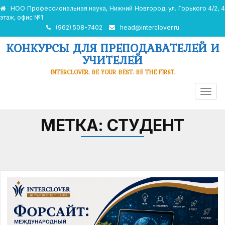
НОО Профессиональная наука, Нижний Новгород, ул. Горького 4/2, 4
этаж, офис №1
(962) 508-7402
head@interclover.ru
КОНКУРСЫ ДЛЯ ПРЕПОДАВАТЕЛЕЙ И
УЧИТЕЛЕЙ
INTERCLOVER. BE YOUR BEST. BE THE FIRST.
ПЕРЕ
НАВИ
МЕТКА:
СТУДЕНТ