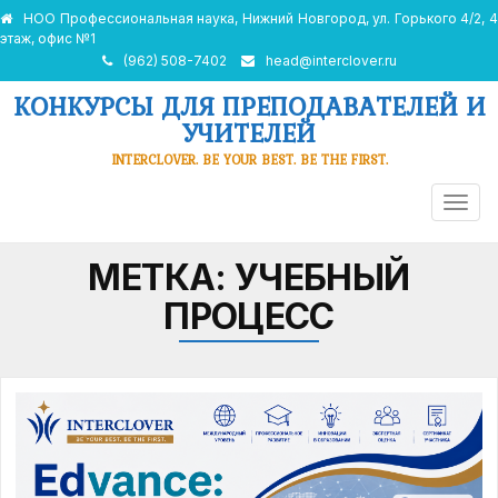
НОО Профессиональная наука, Нижний Новгород, ул. Горького 4/2, 4
этаж, офис №1
(962) 508-7402
head@interclover.ru
КОНКУРСЫ ДЛЯ ПРЕПОДАВАТЕЛЕЙ И
УЧИТЕЛЕЙ
INTERCLOVER. BE YOUR BEST. BE THE FIRST.
ПЕРЕ
НАВИ
МЕТКА:
УЧЕБНЫЙ
ПРОЦЕСС