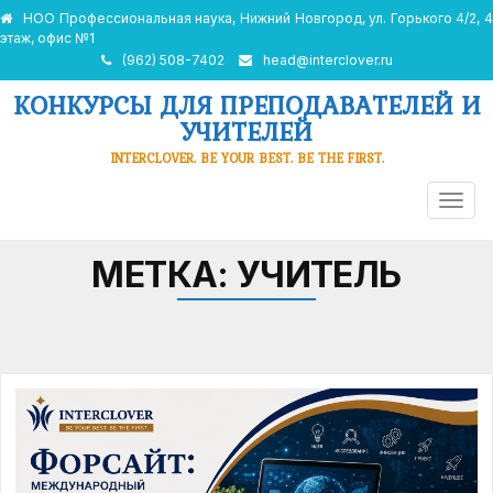
НОО Профессиональная наука, Нижний Новгород, ул. Горького 4/2, 4
этаж, офис №1
(962) 508-7402
head@interclover.ru
КОНКУРСЫ ДЛЯ ПРЕПОДАВАТЕЛЕЙ И
УЧИТЕЛЕЙ
INTERCLOVER. BE YOUR BEST. BE THE FIRST.
ПЕРЕ
НАВИ
МЕТКА:
УЧИТЕЛЬ