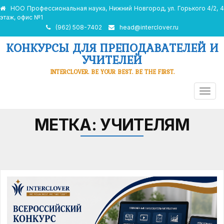
НОО Профессиональная наука, Нижний Новгород, ул. Горького 4/2, 4
этаж, офис №1
(962) 508-7402
head@interclover.ru
КОНКУРСЫ ДЛЯ ПРЕПОДАВАТЕЛЕЙ И
УЧИТЕЛЕЙ
INTERCLOVER. BE YOUR BEST. BE THE FIRST.
ПЕРЕ
НАВИ
МЕТКА:
УЧИТЕЛЯМ